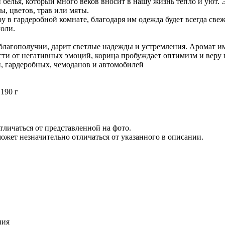
и белья, который много веков вносит в нашу жизнь тепло и уют
, цветов, трав или мяты.
 в гардеробной комнате, благодаря им одежда будет всегда све
оли.
лагополучии, дарит светлые надежды и устремления. Аромат и
сти от негативных эмоций, корица пробуждает оптимизм и веру 
н, гардеробных, чемоданов и автомобилей
 190 г
личаться от представленной на фото.
ожет незначительно отличаться от указанного в описании.
ния