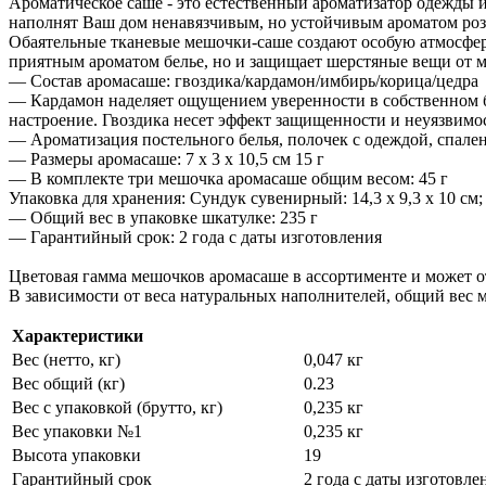
Ароматическое саше - это естественный ароматизатор одежды 
наполнят Ваш дом ненавязчивым, но устойчивым ароматом розы
Обаятельные тканевые мешочки-саше создают особую атмосферу
приятным ароматом белье, но и защищает шерстяные вещи от м
— Состав аромасаше: гвоздика/кардамон/имбирь/корица/цедра
— Кардамон наделяет ощущением уверенности в собственном б
настроение. Гвоздика несет эффект защищенности и неуязвимо
— Ароматизация постельного белья, полочек с одеждой, спале
— Размеры аромасаше: 7 х 3 х 10,5 см 15 г
— В комплекте три мешочка аромасаше общим весом: 45 г
Упаковка для хранения: Сундук сувенирный: 14,3 x 9,3 х 10 см;
— Общий вес в упаковке шкатулке: 235 г
— Гарантийный срок: 2 года с даты изготовления
Цветовая гамма мешочков аромасаше в ассортименте и может от
В зависимости от веса натуральных наполнителей, общий вес м
Характеристики
Вес (нетто, кг)
0,047 кг
Вес общий (кг)
0.23
Вес с упаковкой (брутто, кг)
0,235 кг
Вес упаковки №1
0,235 кг
Высота упаковки
19
Гарантийный срок
2 года с даты изготовле