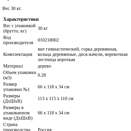
Вес 30 кг.
Характеристики
Вес с упаковкой
30 кг
(брутто, кг)
Код
010218002
производителя
мат гимнастический, горка деревянная,
Комплектация
кольца деревянные, диск-качели, веревочная
лестница короткая
Материал
дерево
Объем упаковки
0.28
(м3)
Размер
66 х 118 х 34 см
упаковки №1
Размеры
113 х 115 х 110 см
(ДхШхВ)
Размеры в
упакованном
66 х 118 х 34 см
виде (ДхШхВ)
Страна
производства
Россия