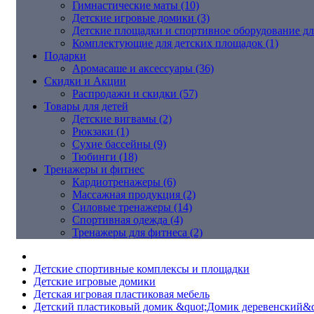
Гимнастические маты (10)
Детские игровые домики (3)
Детские площадки и спортивное оборудование дл
Комплектующие для детских площадок (1)
Подарки
Аромасаше и аксессуары (36)
Скидки и Акции
Распродажи и скидки (57)
Товары для детей
Детские вигвамы (2)
Рюкзаки (1)
Сухие бассейны (9)
Тюбинги (18)
Тренажеры и фитнес
Кардиотренажеры (6)
Массажная продукция (2)
Силовые тренажеры (14)
Спортивная одежда (4)
Тренажеры для фитнеса (2)
Детские спортивные комплексы и площадки
Детские игровые домики
Детская игровая пластиковая мебель
Детский пластиковый домик &quot;Домик деревенский&quo