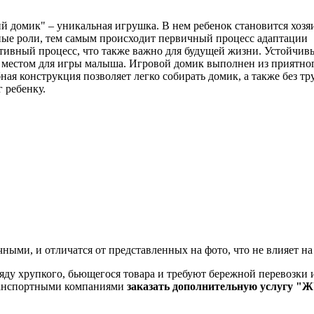
й домик" – уникальная игрушка. В нем ребенок становится хозя
ные роли, тем самым происходит первичный процесс адаптации
ативный процесс, что также важно для будущей жизни. Устойчивы
местом для игры малыша. Игровой домик выполнен из приятног
конструкция позволяет легко собирать домик, а также без труда
 ребенку.
ными, и отличатся от представленных на фото, что не влияет на
яду хрупкого, бьющегося товара и требуют бережной перевозки и
ранспортными компаниями
заказать дополнительную услугу "Ж