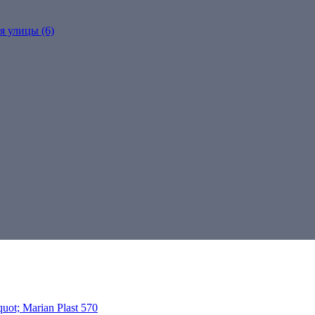
я улицы (6)
t; Marian Plast 570