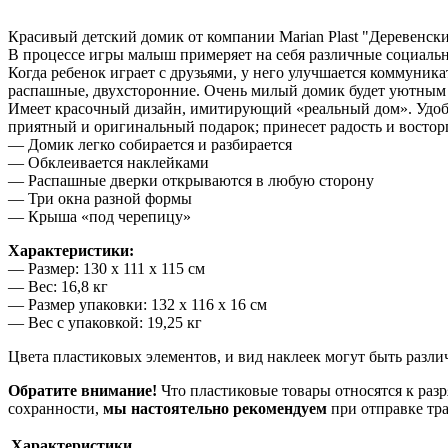
Красивый детский домик от компании Marian Plast "Деревенски
В процессе игры малыш примеряет на себя различные социаль
Когда ребенок играет с друзьями, у него улучшается коммуник
распашные, двухсторонние. Очень милый домик будет уютным 
Имеет красочный дизайн, имитирующий «реальный дом». Удобная 
приятный и оригинальный подарок; принесет радость и восторг
— Домик легко собирается и разбирается
— Обклеивается наклейками
— Распашные дверки открываются в любую сторону
— Три окна разной формы
— Крыша «под черепицу»
Характеристики:
— Размер: 130 x 111 x 115 см
— Вес: 16,8 кг
— Размер упаковки: 132 х 116 х 16 см
— Вес с упаковкой: 19,25 кг
Цвета пластиковых элементов, и вид наклеек могут быть различ
Обратите внимание!
Что пластиковые товары относятся к разр
сохранности,
мы настоятельно рекомендуем
при отправке т
Характеристики