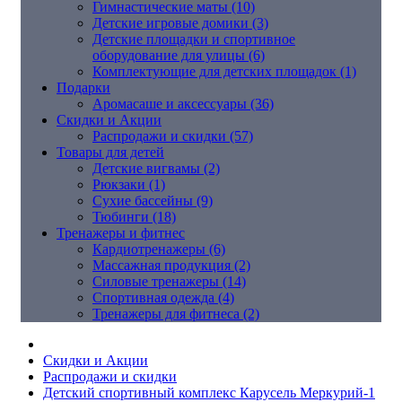
Гимнастические маты (10)
Детские игровые домики (3)
Детские площадки и спортивное
оборудование для улицы (6)
Комплектующие для детских площадок (1)
Подарки
Аромасаше и аксессуары (36)
Скидки и Акции
Распродажи и скидки (57)
Товары для детей
Детские вигвамы (2)
Рюкзаки (1)
Сухие бассейны (9)
Тюбинги (18)
Тренажеры и фитнес
Кардиотренажеры (6)
Массажная продукция (2)
Силовые тренажеры (14)
Спортивная одежда (4)
Тренажеры для фитнеса (2)
Скидки и Акции
Распродажи и скидки
Детский спортивный комплекс Карусель Меркурий-1