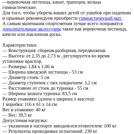
—веревочная лестница, канат, трапеция, кольца
гимнастические.
Для того, чтобы уберечь ваших детей от ушибов при падениях
и прыжках рекомендуем приобрести
гимнастический мат.
А самым маленьким спортсменам лучше всего понравятся
дополнительные аксессуары
такие как веревочная лестница,
качели или наклонная доска.
Характеристики:
— Конструкция: сборная-разборная, передвижная.
— Высота: от 2,35 до 2,73 м , регулируется во время
установки враспор.
— Размеры: 1,84 х 1,06 м
— Ширина шведской лестницы - 53 см
— Диаметр стоек: 5 см
— Диаметр ступенек с пвх покрытием: 3,2 см
— Расстояние от стоек до турника - 55 см
— Ширина захвата турника: 83,5 см
Размер упаковки (длина х ширина х высота):
1 коробка: 116 x 61 x 14 см
Вес в упаковке: 40 кг
— Вес: 39,5 кг
Допустимая нагрузка:
— указанная в паспорте заводом-изготовителем: 100 кг
— Результаты проводимых испытаний: 230 кг