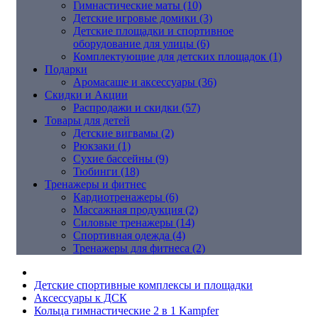
Гимнастические маты (10)
Детские игровые домики (3)
Детские площадки и спортивное
оборудование для улицы (6)
Комплектующие для детских площадок (1)
Подарки
Аромасаше и аксессуары (36)
Скидки и Акции
Распродажи и скидки (57)
Товары для детей
Детские вигвамы (2)
Рюкзаки (1)
Сухие бассейны (9)
Тюбинги (18)
Тренажеры и фитнес
Кардиотренажеры (6)
Массажная продукция (2)
Силовые тренажеры (14)
Спортивная одежда (4)
Тренажеры для фитнеса (2)
Детские спортивные комплексы и площадки
Аксессуары к ДСК
Кольца гимнастические 2 в 1 Kampfer