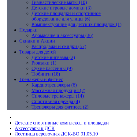
Гимнастические маты (10)
Детские игровые домики (3)
Детские площадки и спортивное
оборудование для улицы (6)
Комплектующие для детских площадок (1)
Подарки
Аромасаше и аксессуары (36)
Скидки и Акции
Распродажи и скидки (57)
Товары для детей
Детские вигвамы (2)
Рюкзаки (1)
Сухие бассейны (9)
Тюбинги (18)
Тренажеры и фитнес
Кардиотренажеры (6)
Массажная продукция (2)
Силовые тренажеры (14)
Спортивная одежда (4)
Тренажеры для фитнеса (2)
Детские спортивные комплексы и площадки
Аксессуары к ДСК
Лестница веревочная ДСК-ВО 91.05.10