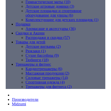
Гимнастические маты (10)
Детские игровые домики (3)
Детские площадки и спортивное
оборудование для улицы (6)
Комплектующие для детских площадок (1)
Подарки
Аромасаше и аксессуары (36)
Скидки и Акции
Распродажи и скидки (57)
Товары для детей
Детские вигвамы (2)
Рюкзаки (1)
Сухие бассейны (9)
Тюбинги (18)
Тренажеры и фитнес
Кардиотренажеры (6)
Массажная продукция (2)
Силовые тренажеры (14)
Спортивная одежда (4)
Тренажеры для фитнеса (2)
Производители
Midzumi