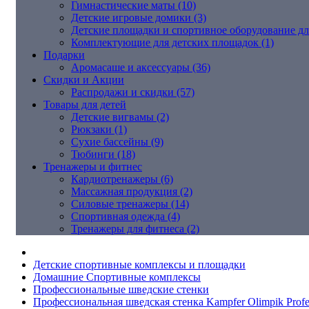
Гимнастические маты (10)
Детские игровые домики (3)
Детские площадки и спортивное оборудование дл
Комплектующие для детских площадок (1)
Подарки
Аромасаше и аксессуары (36)
Скидки и Акции
Распродажи и скидки (57)
Товары для детей
Детские вигвамы (2)
Рюкзаки (1)
Сухие бассейны (9)
Тюбинги (18)
Тренажеры и фитнес
Кардиотренажеры (6)
Массажная продукция (2)
Силовые тренажеры (14)
Спортивная одежда (4)
Тренажеры для фитнеса (2)
Детские спортивные комплексы и площадки
Домашние Спортивные комплексы
Профессиональные шведские стенки
Профессиональная шведская стенка Kampfer Olimpik Profe