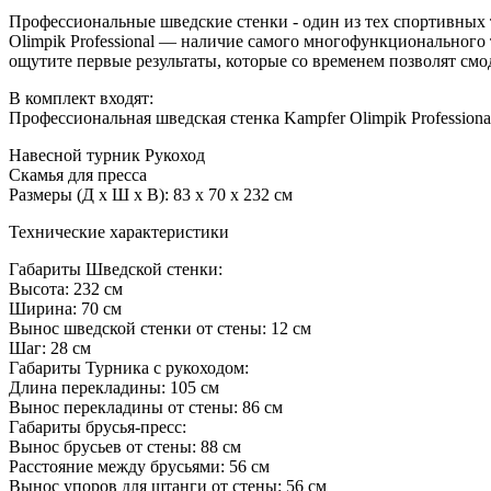
Профессиональные шведские стенки - один из тех спортивных 
Olimpik Professional — наличие самого многофункционального
ощутите первые результаты, которые со временем позволят смо
В комплект входят:
Профессиональная шведская стенка Kampfer Olimpik Professiona
Навесной турник Рукоход
Скамья для пресса
Размеры (Д x Ш x В): 83 x 70 x 232 см
Технические характеристики
Габариты Шведской стенки:
Высота: 232 см
Ширина: 70 см
Вынос шведской стенки от стены: 12 см
Шаг: 28 см
Габариты Турника с рукоходом:
Длина перекладины: 105 см
Вынос перекладины от стены: 86 см
Габариты брусья-пресс:
Вынос брусьев от стены: 88 см
Расстояние между брусьями: 56 см
Вынос упоров для штанги от стены: 56 см