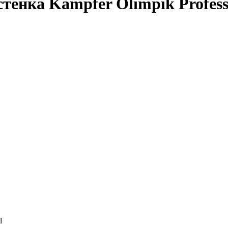
енка Kampfer Olimpik Profess
l