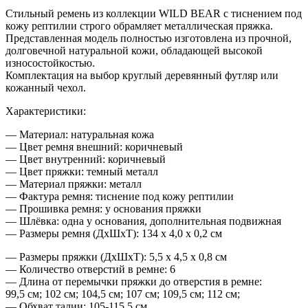
Стильный ремень из коллекции WILD BEAR с тиснением под
кожу рептилии строго обрамляет металлическая пряжка.
Представленная модель полностью изготовлена из прочной,
долговечной натуральной кожи, обладающей высокой
износостойкостью.
Комплектация на выбор круглый деревянный футляр или
кожанный чехол.
Характеристики:
— Материал: натуральная кожа
— Цвет ремня внешний: коричневый
— Цвет внутренний: коричневый
— Цвет пряжки: темный металл
— Материал пряжки: металл
— Фактура ремня: тиснение под кожу рептилии
— Прошивка ремня: у основания пряжки
— Шлёвка: одна у основания, дополнительная подвижная
— Размеры ремня (ДхШхТ): 134 х 4,0 х 0,2 см
— Размеры пряжки (ДхШхТ): 5,5 х 4,5 х 0,8 см
— Количество отверстий в ремне: 6
— Длина от перемычки пряжки до отверстия в ремне:
99,5 см; 102 см; 104,5 см; 107 см; 109,5 см; 112 см;
— Обхват талии: 105-115,5 см