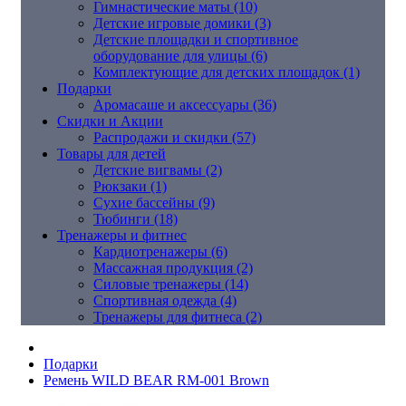
Гимнастические маты (10)
Детские игровые домики (3)
Детские площадки и спортивное
оборудование для улицы (6)
Комплектующие для детских площадок (1)
Подарки
Аромасаше и аксессуары (36)
Скидки и Акции
Распродажи и скидки (57)
Товары для детей
Детские вигвамы (2)
Рюкзаки (1)
Сухие бассейны (9)
Тюбинги (18)
Тренажеры и фитнес
Кардиотренажеры (6)
Массажная продукция (2)
Силовые тренажеры (14)
Спортивная одежда (4)
Тренажеры для фитнеса (2)
Подарки
Ремень WILD BEAR RM-001 Brown