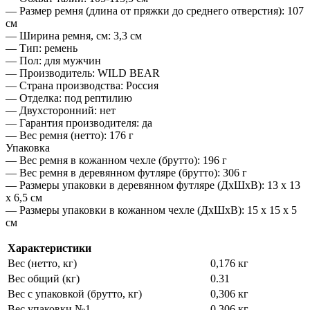
— Размер ремня (длина от пряжки до среднего отверстия): 107
см
— Ширина ремня, см: 3,3 см
— Тип: ремень
— Пол: для мужчин
— Производитель: WILD BEAR
— Страна производства: Россия
— Отделка: под рептилию
— Двухсторонний: нет
— Гарантия производителя: да
— Вес ремня (нетто): 176 г
Упаковка
— Вес ремня в кожанном чехле (брутто): 196 г
— Вес ремня в деревянном футляре (брутто): 306 г
— Размеры упаковки в деревянном футляре (ДхШхВ): 13 х 13
х 6,5 см
— Размеры упаковки в кожанном чехле (ДхШхВ): 15 х 15 х 5
см
Характеристики
Вес (нетто, кг)
0,176 кг
Вес общий (кг)
0.31
Вес с упаковкой (брутто, кг)
0,306 кг
Вес упаковки №1
0,306 кг