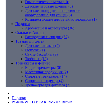
Гимнастические маты (10)
Детские игровые домики (3)
Детские площадки и спортивное
оборудование для улицы (6)
Комплектующие для детских площадок (1)
Подарки
Аромасаше и аксессуары (36)
Скидки и Акции
Распродажи и скидки (57)
Товары для детей
Детские вигвамы (2)
Рюкзаки (1)
Сухие бассейны (9)
Тюбинги (18)
Тренажеры и фитнес
Кардиотренажеры (6)
Массажная продукция (2)
Силовые тренажеры (14)
Спортивная одежда (4)
Тренажеры для фитнеса (2)
Подарки
Ремень WILD BEAR RM-014 Brown