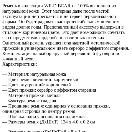
Ремень в коллекции WILD BEAR на 100% выполнен из
натуральной кожи. Этот материал даже после частой
эксплуатации не трескается и не теряет первоначальной
формы. Он будет радовать вас презентабельным внешним
видом долгие годы. Представленный аксессуар выдержан в
стильном коричневом цвете. Это дает возможность сочетать
его с предметами гардероба в различных оттенках.
Однотонный ремень украшен стандартной металлической
пряжкой в универсальном цвете серебро с эффектом старения.
Комплектация на выбор круглый деревянный футляр или
кожанный чехол.
Характеристики:
— Материал: натуральная кожа
— Цвет ремня внешний: коричневый
— Цвет внутренний: коричневый
— Цвет пряжки: серебро с эффектом старения
— Материал пряжки: металл
— Фактура ремня: гладкая
— Прошивка ремня: одинарная у основания пряжки,
одинарная строчка по центру ремня
— Шлёвка: одна у основания подвижная
— Размеры ремня (ДхШхТ): 134 х 4.0 х 0,2 см
— Размеры пряжки (ДхШхТ): 8 х 5 х 1 см