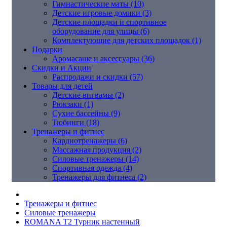
Гимнастические маты (10)
Детские игровые домики (3)
Детские площадки и спортивное
оборудование для улицы (6)
Комплектующие для детских площадок (1)
Подарки
Аромасаше и аксессуары (36)
Скидки и Акции
Распродажи и скидки (57)
Товары для детей
Детские вигвамы (2)
Рюкзаки (1)
Сухие бассейны (9)
Тюбинги (18)
Тренажеры и фитнес
Кардиотренажеры (6)
Массажная продукция (2)
Силовые тренажеры (14)
Спортивная одежда (4)
Тренажеры для фитнеса (2)
Тренажеры и фитнес
Силовые тренажеры
ROMANA T2 Турник настенный