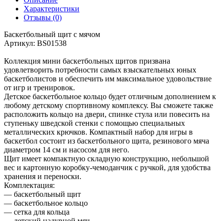
Характеристики
Отзывы (0)
Баскетбольный щит с мячом
Артикул: BS01538
Коллекция мини баскетбольных щитов призвана
удовлетворить потребности самых взыскательных юных
баскетболистов и обеспечить им максимальное удовольствие
от игр и тренировок.
Детское баскетбольное кольцо будет отличным дополнением к
любому детскому спортивному комплексу. Вы сможете также
расположить кольцо на двери, спинке стула или повесить на
ступеньку шведской стенки с помощью специальных
металлических крючков. Компактный набор для игры в
баскетбол состоит из баскетбольного щита, резинового мяча
диаметром 14 см и насосом для него.
Щит имеет компактную складную конструкцию, небольшой
вес и картонную коробку-чемоданчик с ручкой, для удобства
хранения и переноски.
Комплектация:
— баскетбольный щит
— баскетбольное кольцо
— сетка для кольца
— детский надувной мяч