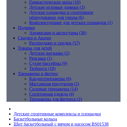
Гимнастические маты (10)
Детские игровые домики (3)
Детские площадки и спортивное
оборудование для улицы (6)
Комплектующие для детских площадок (1)
Подарки
Аромасаше и аксессуары (36)
Скидки и Акции
Распродажи и скидки (57)
Товары для детей
Детские вигвамы (2)
Рюкзаки (1)
Сухие бассейны (9)
Тюбинги (18)
Тренажеры и фитнес
Кардиотренажеры (6)
Массажная продукция (2)
Силовые тренажеры (14)
Спортивная одежда (4)
Тренажеры для фитнеса (2)
Детские спортивные комплексы и площадки
Баскетбольные кольца
Щит баскетбольный с мячом и насосом BS01538