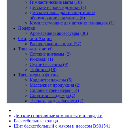
Гимнастические маты (10)
Детские игровые домики (3)
Детские площадки и спортивное
оборудование для улицы (6)
Комплектующие для детских площадок (1)
Подарки
Аромасаше и аксессуары (36)
Скидки и Акции
Распродажи и скидки (57)
Товары для детей
Детские вигвамы (2)
Рюкзаки (1)
Сухие бассейны (9)
Тюбинги (18)
Тренажеры и фитнес
Кардиотренажеры (6)
Массажная продукция (2)
Силовые тренажеры (14)
Спортивная одежда (4)
Тренажеры для фитнеса (2)
Детские спортивные комплексы и площадки
Баскетбольные кольца
Щит баскетбольный с мячом и насосом BS01541