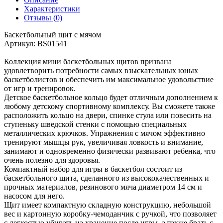
Характеристики
Отзывы (0)
Баскетбольный щит с мячом
Артикул: BS01541
Коллекция мини баскетбольных щитов призвана
удовлетворить потребности самых взыскательных юных
баскетболистов и обеспечить им максимальное удовольствие
от игр и тренировок.
Детское баскетбольное кольцо будет отличным дополнением к
любому детскому спортивному комплексу. Вы сможете также
расположить кольцо на двери, спинке стула или повесить на
ступеньку шведской стенки с помощью специальных
металлических крючков. Упражнения с мячом эффективно
тренируют мышцы рук, увеличивая ловкость и внимание,
занимают и одновременно физически развивают ребенка, что
очень полезно для здоровья.
Компактный набор для игры в баскетбол состоит из
баскетбольного щита, сделанного из высококачественных и
прочных материалов, резинового мяча диаметром 14 см и
насосом для него.
Щит имеет компактную складную конструкцию, небольшой
вес и картонную коробку-чемоданчик с ручкой, что позволяет
с легкостью убирать на хранение после игры, а также брать с