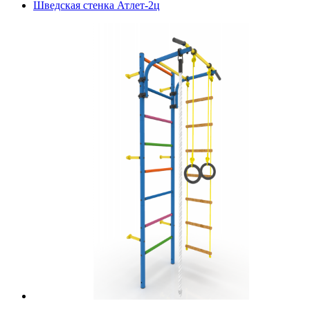
Шведская стенка Атлет-2ц