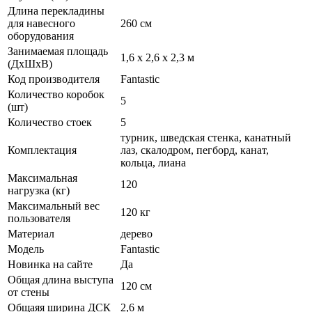
Длина перекладины
для навесного
260 см
оборудования
Занимаемая площадь
1,6 x 2,6 х 2,3 м
(ДхШхВ)
Код производителя
Fantastic
Количество коробок
5
(шт)
Количество стоек
5
турник, шведская стенка, канатный
Комплектация
лаз, скалодром, пегборд, канат,
кольца, лиана
Максимальная
120
нагрузка (кг)
Максимальный вес
120 кг
пользователя
Материал
дерево
Модель
Fantastic
Новинка на сайте
Да
Общая длина выступа
120 см
от стены
Общаяя ширина ДСК
2,6 м