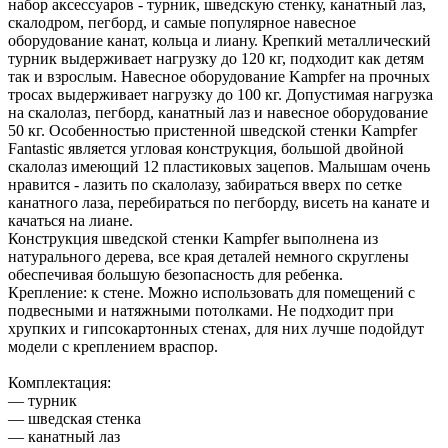
набор аксессуаров - турник, шведскую стенку, канатный лаз,
скалодром, пегборд, и самые популярное навесное
оборудование канат, кольца и лиану. Крепкий металлический
турник выдерживает нагрузку до 120 кг, подходит как детям
так и взрослым. Навесное оборудование Kampfer на прочных
тросах выдерживает нагрузку до 100 кг. Допустимая нагрузка
на скалолаз, пегборд, канатный лаз и навесное оборудование
50 кг. Особенностью пристенной шведской стенки Kampfer
Fantastic является угловая конструкция, большой двойной
скалолаз имеющий 12 пластиковых зацепов. Малышам очень
нравится - лазить по скалолазу, забираться вверх по сетке
канатного лаза, перебираться по пегборду, висеть на канате и
качаться на лиане.
Конструкция шведской стенки Kampfer выполнена из
натурального дерева, все края деталей немного скруглены
обеспечивая большую безопасность для ребенка.
Крепление: к стене. Можно использовать для помещений с
подвесными и натяжными потолками. Не подходит при
хрупких и гипсокартонных стенах, для них лучше подойдут
модели с креплением враспор.
Комплектация:
— турник
— шведская стенка
— канатный лаз