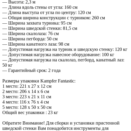
— Высота: 2,3 м
— Длина вдоль стены от угла: 160 см
— Длина выступа от угла по центру: 120 см
— Общая ширина конструкции с турником: 260 см
— Ширина захвата турника: 95 см
— Ширина шведской стенки: 81,5 см
— Ширина скалолаза: 76 см
— Ширина пегборда: 50 см
— Ширина канатного лаза: 98 см
— Допустимая нагрузка на турник и шведскую стенку: 120 кг
— Допустимая нагрузка навесное оборудование: 100 кг
— Допустимая нагрузка на скалолаз, пегборд, канатный лаз:
50 кг
— Гарантийный срок: 2 года
Размеры упаковки Kampfer Fantastic:
1 место: 221 х 27 х 12 cм
2 место: 206 х 14 х 6 cм
3 место: 223 х 21 х 11 cм
4 место: 116 х 76 х 4 cм
5 место: 128 х 50 х 50 cм
Общий вес упаковки : 23 кг
Обратите Внимание! Для сборки и установки пристенной
шведской стенки Вам понадобится инструменты для