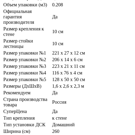
Объем упаковки (м3)
0.208
Официальная
гарантия
Да
производителя
Размер крепления к
10 см
стене
Размер стойки
10 см
лестницы
Размер упаковки №1
221 х 27 х 12 cм
Размер упаковки №2
206 х 14 х 6 cм
Размер упаковки №3
223 х 21 х 11 cм
Размер упаковки №4
116 х 76 х 4 cм
Размер упаковки №5
128 х 50 х 50 cм
Размеры (ДхШхВ)
1,6 x 2,6 х 2,3 м
Рекомендуем
Да
Страна производства
Россия
товара
СуперЦена
Да
Тип крепления
к стене
Тип установки ДСК
Домашний
Ширина (см)
260