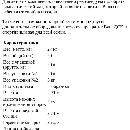
Для детских комплексов обязательно рекомендуем подобрать
гимнастический мат, который позволит защитить Вашего
ребенка от ушибов и ссадин.
Также есть возможность приобрести многое другое
дополнительное оборудование, которое превратит Ваш ДСК в
спортивный зал для всей семьи.
Характеристики
Вес (нетто, кг)
27 кг
Вес общий (кг)
29
Вес с упаковкой
29 кг
(брутто, кг)
Вес упаковки №1
26 кг
Вес упаковки №2
3 кг
Вид комплекса
Г-образный
Высота
2,71 м
Высота нижних
7 см
кронштейнов-упоров
Высота шведской
2,71 м
стенки
Гарантийный срок
2 года
Длина стойки для