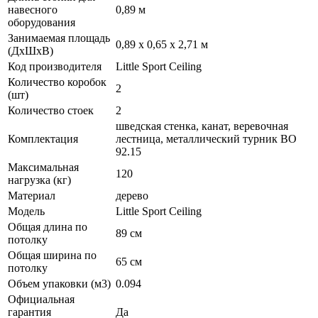
навесного
0,89 м
оборудования
Занимаемая площадь
0,89 x 0,65 х 2,71 м
(ДхШхВ)
Код производителя
Little Sport Ceiling
Количество коробок
2
(шт)
Количество стоек
2
шведская стенка, канат, веревочная
Комплектация
лестница, металлический турник ВО
92.15
Максимальная
120
нагрузка (кг)
Материал
дерево
Модель
Little Sport Ceiling
Общая длина по
89 см
потолку
Общая ширина по
65 см
потолку
Объем упаковки (м3)
0.094
Официальная
гарантия
Да