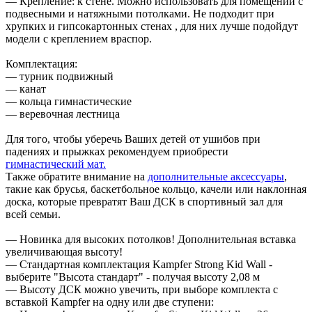
— Крепление: к стене. Можно использовать для помещений с
подвесными и натяжными потолками. Не подходит при
хрупких и гипсокартонных стенах , для них лучше подойдут
модели с креплением враспор.
Комплектация:
— турник подвижный
— канат
— кольца гимнастические
— веревочная лестница
Для того, чтобы уберечь Ваших детей от ушибов при
падениях и прыжках рекомендуем приобрести
гимнастический мат.
Также обратите внимание на
дополнительные аксессуары
,
такие как брусья, баскетбольное кольцо, качели или наклонная
доска, которые превратят Ваш ДСК в спортивный зал для
всей семьи.
— Новинка для высоких потолков! Дополнительная вставка
увеличивающая высоту!
— Стандартная комплектация Kampfer Strong Kid Wall -
выберите "Высота стандарт" - получая высоту 2,08 м
— Высоту ДСК можно увечить, при выборе комплекта с
вставкой Kampfer на одну или две ступени: