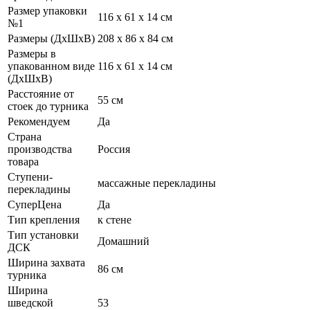
Размер упаковки
116 х 61 х 14 см
№1
Размеры (ДхШхВ)
208 х 86 х 84 см
Размеры в
упакованном виде
116 х 61 х 14 см
(ДхШхВ)
Расстояние от
55 см
стоек до турника
Рекомендуем
Да
Страна
производства
Россия
товара
Ступени-
массажные перекладины
перекладины
СуперЦена
Да
Тип крепления
к стене
Тип установки
Домашний
ДСК
Ширина захвата
86 см
турника
Ширина
шведской
53