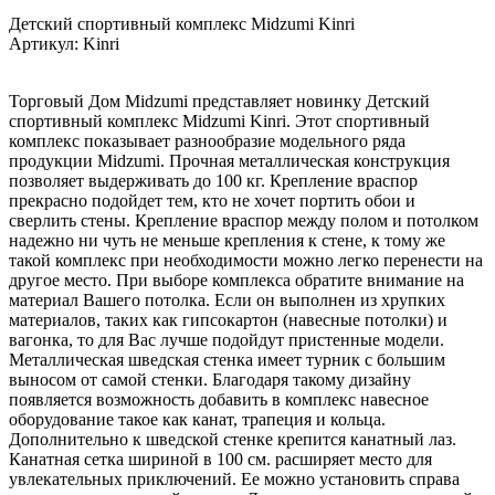
Детский спортивный комплекс Midzumi Kinri
Артикул: Kinri
Торговый Дом Midzumi представляет новинку Детский
спортивный комплекс Midzumi Kinri. Этот спортивный
комплекс показывает разнообразие модельного ряда
продукции Midzumi. Прочная металлическая конструкция
позволяет выдерживать до 100 кг. Крепление враспор
прекрасно подойдет тем, кто не хочет портить обои и
сверлить стены. Крепление враспор между полом и потолком
надежно ни чуть не меньше крепления к стене, к тому же
такой комплекс при необходимости можно легко перенести на
другое место. При выборе комплекса обратите внимание на
материал Вашего потолка. Если он выполнен из хрупких
материалов, таких как гипсокартон (навесные потолки) и
вагонка, то для Вас лучше подойдут пристенные модели.
Металлическая шведская стенка имеет турник с большим
выносом от самой стенки. Благодаря такому дизайну
появляется возможность добавить в комплекс навесное
оборудование такое как канат, трапеция и кольца.
Дополнительно к шведской стенке крепится канатный лаз.
Канатная сетка шириной в 100 см. расширяет место для
увлекательных приключений. Ее можно установить справа