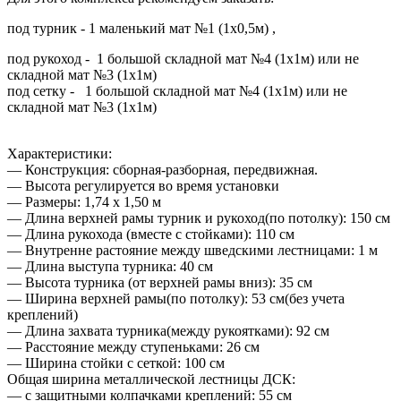
под турник - 1 маленький мат №1 (1х0,5м) ,
под рукоход - 1 большой складной мат №4 (1х1м) или не
складной мат №3 (1х1м)
под сетку - 1 большой складной мат №4 (1х1м) или не
складной мат №3 (1х1м)
Характеристики:
— Конструкция: сборная-разборная, передвижная.
— Высота регулируется во время установки
— Размеры: 1,74 х 1,50 м
— Длина верхней рамы турник и рукоход(по потолку): 150 см
— Длина рукохода (вместе с стойками): 110 см
— Внутренне растояние между шведскими лестницами: 1 м
— Длина выступа турника: 40 см
— Высота турника (от верхней рамы вниз): 35 см
— Ширина верхней рамы(по потолку): 53 см(без учета
креплений)
— Длина захвата турника(между рукоятками): 92 см
— Расстояние между ступеньками: 26 см
— Ширина стойки с сеткой: 100 см
Общая ширина металлической лестницы ДСК:
— c защитными колпачками креплений: 55 см