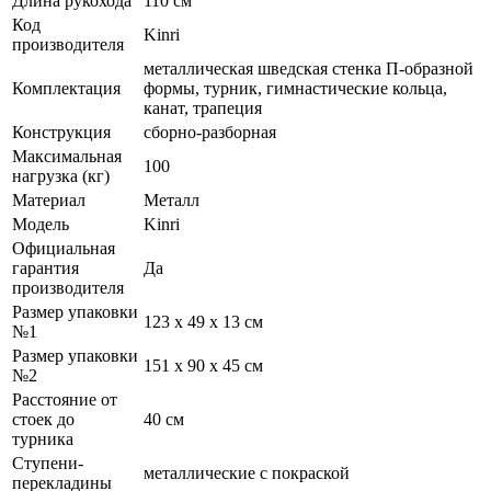
Длина рукохода
110 см
Код
Kinri
производителя
металлическая шведская стенка П-образной
Комплектация
формы, турник, гимнастические кольца,
канат, трапеция
Конструкция
сборно-разборная
Максимальная
100
нагрузка (кг)
Материал
Металл
Модель
Kinri
Официальная
гарантия
Да
производителя
Размер упаковки
123 х 49 х 13 см
№1
Размер упаковки
151 х 90 х 45 см
№2
Расстояние от
стоек до
40 см
турника
Ступени-
металлические с покраской
перекладины