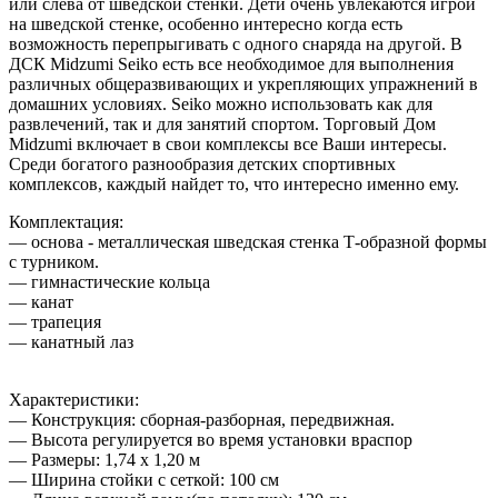
или слева от шведской стенки. Дети очень увлекаются игрой
на шведской стенке, особенно интересно когда есть
возможность перепрыгивать с одного снаряда на другой. В
ДСК Midzumi Seiko есть все необходимое для выполнения
различных общеразвивающих и укрепляющих упражнений в
домашних условиях. Seiko можно использовать как для
развлечений, так и для занятий спортом. Торговый Дом
Midzumi включает в свои комплексы все Ваши интересы.
Среди богатого разнообразия детских спортивных
комплексов, каждый найдет то, что интересно именно ему.
Комплектация:
— основа - металлическая шведская стенка Т-образной формы
с турником.
— гимнастические кольца
— канат
— трапеция
— канатный лаз
Характеристики:
— Конструкция: сборная-разборная, передвижная.
— Высота регулируется во время установки враспор
— Размеры: 1,74 х 1,20 м
— Ширина стойки с сеткой: 100 см