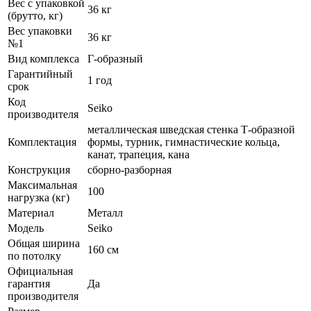
Вес с упаковкой
36 кг
(брутто, кг)
Вес упаковки
36 кг
№1
Вид комплекса
Г-образный
Гарантийный
1 год
срок
Код
Seiko
производителя
металлическая шведская стенка Т-образной
Комплектация
формы, турник, гимнастические кольца,
канат, трапеция, кана
Конструкция
сборно-разборная
Максимальная
100
нагрузка (кг)
Материал
Металл
Модель
Seiko
Общая ширина
160 см
по потолку
Официальная
гарантия
Да
производителя