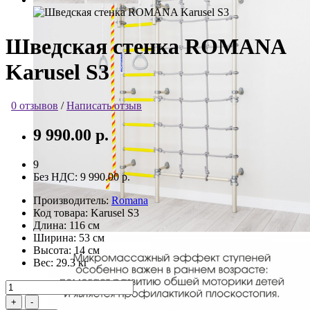
Шведская стенка ROMANA
Karusel S3
0 отзывов
/
Написать отзыв
9 990.00 р.
9
Без НДС:
9 990.00 р.
Производитель:
Romana
Код товара:
Karusel S3
Длина:
116 см
Ширина:
53 см
Высота:
14 см
Вес:
29.3 кг