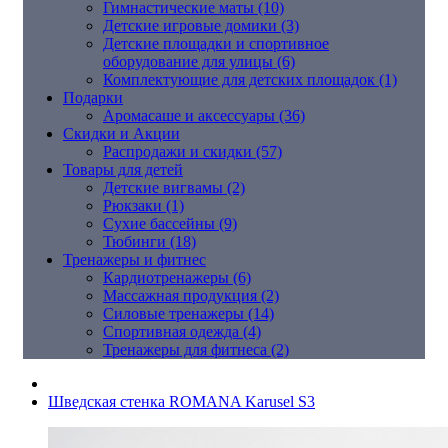
Гимнастические маты (10)
Детские игровые домики (3)
Детские площадки и спортивное
оборудование для улицы (6)
Комплектующие для детских площадок (1)
Подарки
Аромасаше и аксессуары (36)
Скидки и Акции
Распродажи и скидки (57)
Товары для детей
Детские вигвамы (2)
Рюкзаки (1)
Сухие бассейны (9)
Тюбинги (18)
Тренажеры и фитнес
Кардиотренажеры (6)
Массажная продукция (2)
Силовые тренажеры (14)
Спортивная одежда (4)
Тренажеры для фитнеса (2)
Шведская стенка ROMANA Karusel S3