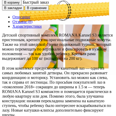
Быстрый заказ
В корзину
В закладки
В сравнение
Описание
Отзывы (0)
Характеристики
Детский спортивный комплекс ROMANA Karusel S3 является
пристенным, крепится на оригинальные подвижные хомуты.
Также на этой шведской стенке подвижный турник, который
можно перемещать по вертикали и фиксировать в нужном
положении — так как удобно ребенку. Крепкая рама
выдерживает до 100 кг (испытано на 200 кг).
В этом комплексе предусмотрен канатный лаз — одно из
самых любимых занятий детворы. Он прекрасно развивает
координацию и моторику. Установить лаз можно как слева,
так и справа от лестницы. По просьбам покупателей лаз в
«поколении 2018» сокращен до ширины в 1.5 м — теперь
ROMANA Karusel S3 компактен и помещается практически в
любую квартиру или дом. Помимо этого, была улучшена
конструкция: нижняя перекладина заменена на канатную
ступень, чтобы ребенку было интереснее вскарабкиваться по
лазу. Новые катушки-клипсы дополнительно фиксируют
шнуры.