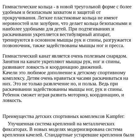
Гимнастические кольца - в новой треугольной форме с более
удобным и безопасным захватом и защитой от
прокручивания. Легкие пластиковые кольца не имеют
неровностей или зазубрин, что делает кольца безопасными и
наиболее удобными для детей. При подтягиваниях и
раскачивании укрепляется вестибулярный аппарат,
тренируются в основном мышцы рук и спины, разгружается
позвоночник, также задействованы мышцы ног и пресса.
Гимнастический канат является очень полезным снарядом.
Занятия на канате укрепляют мышцы рук, ног и спины,
развивают ловкость и координацию движений.
Качели это любимое дополнение к детскому спортивному
комплексу. Детям очень нравиться часами раскачиваться на
них. Это не только развлечение но, и польза. Ведь при
раскачивании задействованны мышцы ног, рук и спины.
Ребенок сможет играя развить моторику, координацию, и
ловкость.
Преимущества детских спортивных комплексов Kampfer:
Улучшенная система креплений на металлических
фиксаторах. В новых моделях модернизирована система
крепления качелей. Стандартные устаревшие крепления были