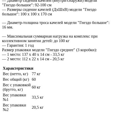
— Диаметр сидения качелей (внутри-снаружи) модели
"Гнездо большое": 92-100 см
— Размеры сидение качелей (ДхШхВ) модели "Гнездо
большое": 100 х 100 х 170 см
— Диаметр-толщина троса качелей модели "Гнездо большое":
16 мм.
— Максимальная суммарная нагрузка на комплекс при
коллективном занятии детей: до 100 кг
— Гарантия: 1 год
Размер упаковки модели "Гнездо среднее" (3 коробки):
— 1 место: 137 х 40 х 14 см - 33,5 кг
— 2 место: 112 х 22 х 14 см - 20,5 кг
Характеристики
Вес (нетто, кг)
77 кг
Вес общий (кг)
60
Вес с упаковкой
60 кг
(брутто, кг)
Вес упаковки
33,5 кг
№1
Вес упаковки
20,5 кг
№2