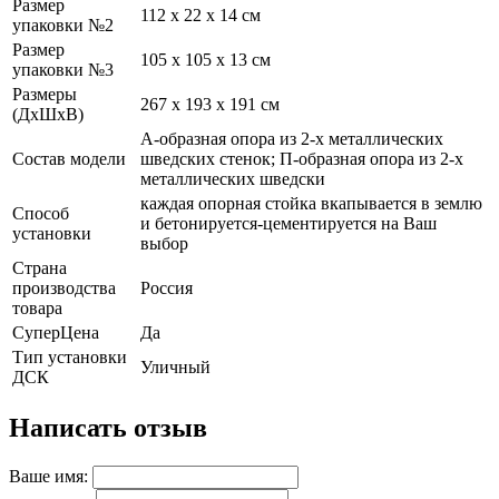
Размер
112 х 22 х 14 см
упаковки №2
Размер
105 х 105 х 13 см
упаковки №3
Размеры
267 х 193 х 191 см
(ДхШхВ)
А-образная опора из 2-х металлических
Состав модели
шведских стенок; П-образная опора из 2-х
металлических шведски
каждая опорная стойка вкапывается в землю
Способ
и бетонируется-цементируется на Ваш
установки
выбор
Страна
производства
Россия
товара
СуперЦена
Да
Тип установки
Уличный
ДСК
Написать отзыв
Ваше имя: