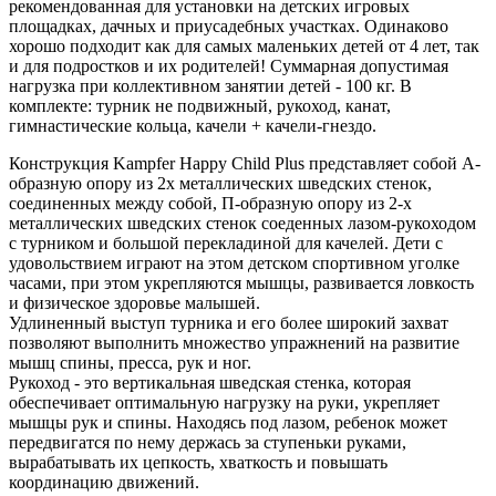
рекомендованная для установки на детских игровых
площадках, дачных и приусадебных участках. Одинаково
хорошо подходит как для самых маленьких детей от 4 лет, так
и для подростков и их родителей! Суммарная допустимая
нагрузка при коллективном занятии детей - 100 кг. В
комплекте: турник не подвижный, рукоход, канат,
гимнастические кольца, качели + качели-гнездо.
Конструкция Kampfer Happy Child Plus представляет собой А-
образную опору из 2х металлических шведских стенок,
соединенных между собой, П-образную опору из 2-х
металлических шведских стенок соеденных лазом-рукоходом
с турником и большой перекладиной для качелей. Дети с
удовольствием играют на этом детском спортивном уголке
часами, при этом укрепляются мышцы, развивается ловкость
и физическое здоровье малышей.
Удлиненный выступ турника и его более широкий захват
позволяют выполнить множество упражнений на развитие
мышц спины, пресса, рук и ног.
Рукоход - это вертикальная шведская стенка, которая
обеспечивает оптимальную нагрузку на руки, укрепляет
мышцы рук и спины. Находясь под лазом, ребенок может
передвигатся по нему держась за ступеньки руками,
вырабатывать их цепкость, хваткость и повышать
координацию движений.