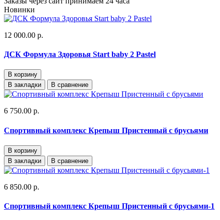
Заказы через сайт принимаем 24 часа
Новинки
12 000.00 р.
ДСК Формула Здоровья Start baby 2 Pastel
В корзину
В закладки
В сравнение
6 750.00 р.
Спортивный комплекс Крепыш Пристенный с брусьями
В корзину
В закладки
В сравнение
6 850.00 р.
Спортивный комплекс Крепыш Пристенный с брусьями-1