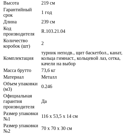
Высота
219 см
Гарантийный
1 год
срок
Длина
239 см
Код
R.103.21.04
производителя
Количество
2
коробок (шт)
турник неподв., щит баскетбол., канат,
Комплектация
кольца гимнаст., кольцевой лаз, сетка,
качели на выбор
Масса брутто
73,6 кг
Материал
Металл
Объем упаковки
0.246
(м3)
Официальная
гарантия
Да
производителя
Размер упаковки
116 х 53,5 х 14 см
№1
Размер упаковки
70 х 70 х 30 см
№2