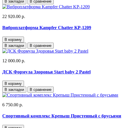
В закладки
В сравнение
22 920.00 р.
Виброплатформа Kampfer Chatter KP-1209
В корзину
В закладки
В сравнение
12 000.00 р.
ДСК Формула Здоровья Start baby 2 Pastel
В корзину
В закладки
В сравнение
6 750.00 р.
Спортивный комплекс Крепыш Пристенный с брусьями
В корзину