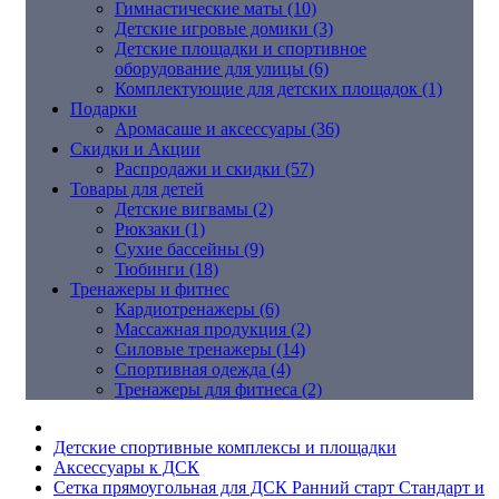
Гимнастические маты (10)
Детские игровые домики (3)
Детские площадки и спортивное
оборудование для улицы (6)
Комплектующие для детских площадок (1)
Подарки
Аромасаше и аксессуары (36)
Скидки и Акции
Распродажи и скидки (57)
Товары для детей
Детские вигвамы (2)
Рюкзаки (1)
Сухие бассейны (9)
Тюбинги (18)
Тренажеры и фитнес
Кардиотренажеры (6)
Массажная продукция (2)
Силовые тренажеры (14)
Спортивная одежда (4)
Тренажеры для фитнеса (2)
Детские спортивные комплексы и площадки
Аксессуары к ДСК
Сетка прямоугольная для ДСК Ранний старт Стандарт и