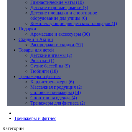
Гимнастические маты (10)
Детские игровые домики (3)
Детские площадки и спортивное
оборудование для улицы (6)
Комплектующие для детских площадок (1)
Подарки
Аромасаше и аксессуары (36)
Скидки и Акции
Распродажи и скидки (57)
Товары для детей
Детские вигвамы (2)
Рюкзаки (1)
Сухие бассейны (9)
Тюбинги (18)
Тренажеры и фитнес
Кардиотренажеры (6)
Массажная продукция (2)
Силовые тренажеры (14)
Спортивная одежда (4)
Тренажеры для фитнеса (2)
Тренажеры и фитнес
Категории