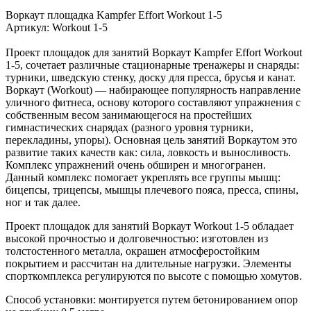
Воркаут площадка Kampfer Effort Workout 1-5
Артикул: Workout 1-5
Проект площадок для занятий Воркаут Kampfer Effort Workout
1-5, сочетает различные стационарные тренажеры и снаряды:
турники, шведскую стенку, доску для пресса, брусья и канат.
Воркаут (Workout) — набирающее популярность направление
уличного фитнеса, основу которого составляют упражнения с
собственным весом занимающегося на простейших
гимнастических снарядах (разного уровня турники,
перекладины, упоры). Основная цель занятий Воркаутом это
развитие таких качеств как: сила, ловкость и выносливость.
Комплекс упражнений очень обширен и многогранен.
Данный комплекс помогает укреплять все группы мышц:
бицепсы, трицепсы, мышцы плечевого пояса, пресса, спины,
ног и так далее.
Проект площадок для занятий Воркаут Workout 1-5 обладает
высокой прочностью и долговечностью: изготовлен из
толстостенного металла, окрашен атмосферостойким
покрытием и рассчитан на длительные нагрузки. Элементы
спорткомплекса регулируются по высоте с помощью хомутов.
Способ установки: монтируется путем бетонированием опор