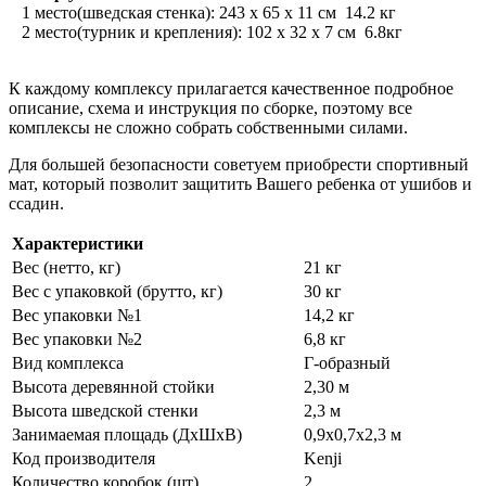
1 место(шведская стенка): 243 х 65 х 11 см 14.2 кг
2 место(турник и крепления): 102 х 32 х 7 см 6.8кг
К каждому комплексу прилагается качественное подробное
описание, схема и инструкция по сборке, поэтому все
комплексы не сложно собрать собственными силами.
Для большей безопасности советуем приобрести спортивный
мат, который позволит защитить Вашего ребенка от ушибов и
ссадин.
Характеристики
Вес (нетто, кг)
21 кг
Вес с упаковкой (брутто, кг)
30 кг
Вес упаковки №1
14,2 кг
Вес упаковки №2
6,8 кг
Вид комплекса
Г-образный
Высота деревянной стойки
2,30 м
Высота шведской стенки
2,3 м
Занимаемая площадь (ДхШхВ)
0,9x0,7х2,3 м
Код производителя
Kenji
Количество коробок (шт)
2